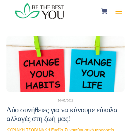
Skip
Cart
Men
to
content
20/02/2021
Δύο συνήθειες για να κάνουμε εύκολα
αλλαγές στη ζωή μας!
Ευεξία
,
Συναισθηματική ισορροπία
ΚΥΡΙΑΚΉ ΤΖΟΓΑΝΆΚΗ