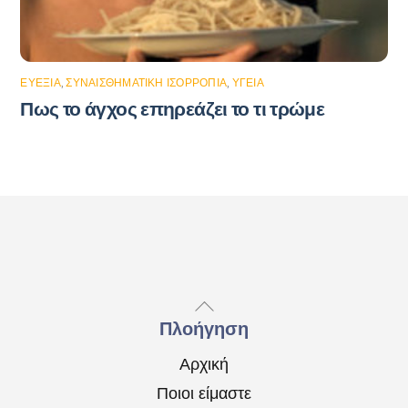
ΕΥΕΞΊΑ
,
ΣΥΝΑΙΣΘΗΜΑΤΙΚΉ ΙΣΟΡΡΟΠΊΑ
,
ΥΓΕΊΑ
Πως το άγχος επηρεάζει το τι τρώμε
Back
To
Πλοήγηση
Top
Αρχική
Ποιοι είμαστε