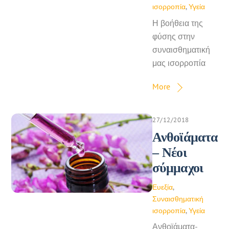
ισορροπία
,
Υγεία
Η βοήθεια της
φύσης στην
συναισθηματική
μας ισορροπία
More
27/12/2018
Ανθοϊάματα
– Νέοι
σύμμαχοι
Ευεξία
,
Συναισθηματική
ισορροπία
,
Υγεία
Ανθοϊάματα-