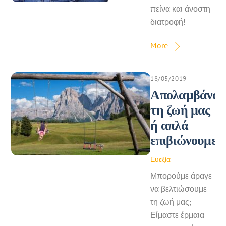
πείνα και άνοστη
διατροφή!
More
18/05/2019
Απολαμβάνου
τη ζωή μας
ή απλά
επιβιώνουμε;
Ευεξία
Μπορούμε άραγε
να βελτιώσουμε
τη ζωή μας;
Είμαστε έρμαια