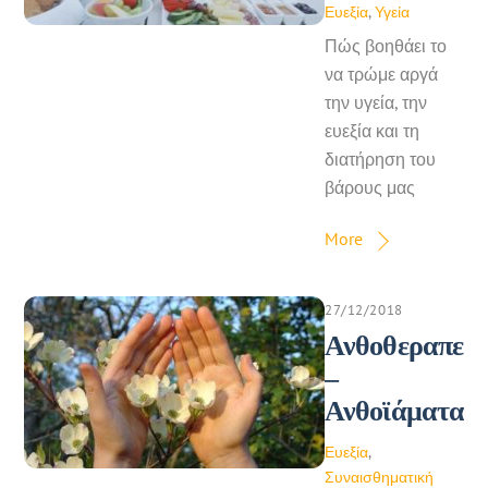
Ευεξία
,
Υγεία
Πώς βοηθάει το
να τρώμε αργά
την υγεία, την
ευεξία και τη
διατήρηση του
βάρους μας
More
27/12/2018
Ανθοθεραπεία
–
Ανθοϊάματα
Ευεξία
,
Συναισθηματική