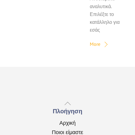
αναλυτικά.
Επιλέξτε το
κατάλληλο για
εσάς
More
Back
To
Πλοήγηση
Top
Αρχική
Ποιοι είμαστε