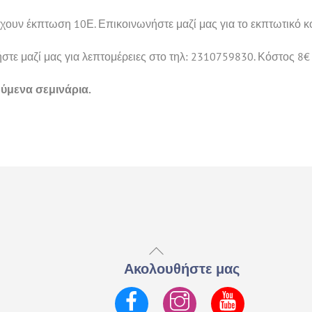
χουν έκπτωση 10Ε. Επικοινωνήστε μαζί μας για το εκπτωτικό κ
τε μαζί μας για λεπτομέρειες στο τηλ: 2310759830. Κόστος 8€ 
ύμενα σεμινάρια.
Back
To
Ακολουθήστε μας
Top
Facebook
Instagram
YouTube