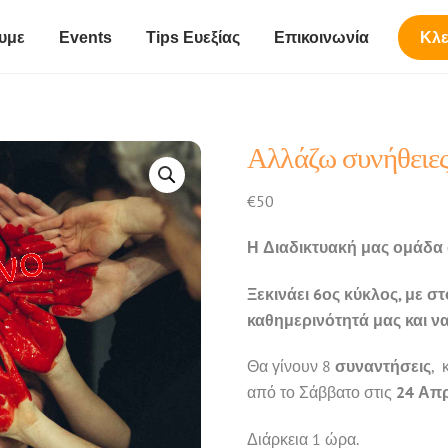
υμε
Events
Tips Ευεξίας
Επικοινωνία
Κλε
Αλλάζω συνήθειες
€
50
Η Διαδικτυακή μας ομάδα 
Ξεκινάει 6ος κύκλος, με 
καθημερινότητά μας και ν
Θα γίνουν 8
συναντήσεις
, 
από το Σάββατο στις
24 Απρ
Διάρκεια 1 ώρα.