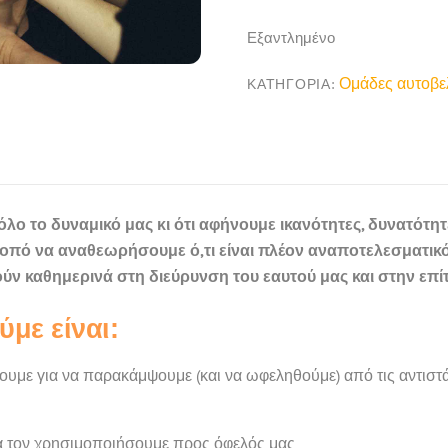
Εξαντλημένο
Ομάδες αυτοβε
ΚΑΤΗΓΟΡΊΑ:
ο το δυναμικό μας κι ότι αφήνουμε ικανότητες, δυνατότητ
οπό να αναθεωρήσουμε ό,τι είναι πλέον αναποτελεσματικ
ύν καθημερινά στη διεύρυνση του εαυτού μας και στην επί
με είναι:
νουμε για να παρακάμψουμε (και να ωφεληθούμε) από τις αντισ
α τον χρησιμοποιήσουμε προς όφελός μας