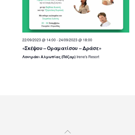
d
a
t
e
.
22/09/2023 @ 14:00
-
24/09/2023 @ 18:00
«Σκέψου – Οραματίσου – Δράσε»
Λουτράκι Αλμωπίας (Πόζαρ)
Irene's Resort
Back