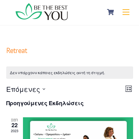
Skip
Cart
Men
to
content
Retreat
Δεν υπάρχουν κάποιες εκδηλώσεις αυτή τη στιγμή.
Επόμενες
Vie
Eve
L
Vie
S
i
Navi
Προηγούμενες Εκδηλώσεις
s
Navi
e
t
l
ΣΕΠ
e
22
c
2023
t