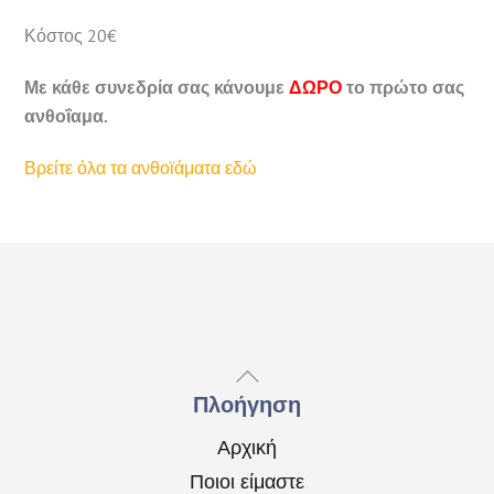
Κόστος 20€
Με κάθε συνεδρία σας κάνουμε
ΔΩΡΟ
το πρώτο σας
ανθοΐαμα.
Βρείτε όλα τα ανθοϊάματα εδώ
Back
To
Πλοήγηση
Top
Αρχική
Ποιοι είμαστε