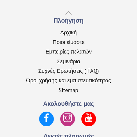
Back
To
Πλοήγηση
Top
Αρχική
Ποιοι είμαστε
Εμπειρίες πελατών
Σεμινάρια
Συχνές Ερωτήσεις ( FAQ)
Όροι χρήσης και εμπιστευτικότητας
Sitemap
Ακολουθήστε μας
Facebook
Instagram
YouTube
Δεκτές πληρωμές