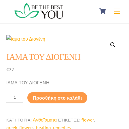
Skip
Cart
Men
to
content
ΙΑΜΑ ΤΟΥ ΔΙΟΓΕΝΗ
€
22
ΙΑΜΑ ΤΟΥ ΔΙΟΓΕΝΗ
ΙΑΜΑ
Προσθήκη στο καλάθι
ΤΟΥ
ΔΙΟΓΕΝΗ
ποσότητα
Ανθοϊάματα
flower
ΚΑΤΗΓΟΡΊΑ:
ΕΤΙΚΈΤΕΣ:
,
greek_flowers
healing
remedies
,
,