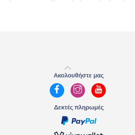
Back
To
Ακολουθήστε μας
Top
Facebook
Instagram
YouTube
Δεκτές πληρωμές
ς