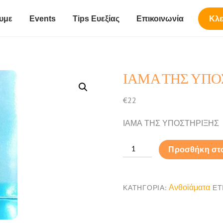
υμε
Events
Tips Ευεξίας
Επικοινωνία
Κλε
ΙΑΜΑ ΤΗΣ ΥΠΟ
€
22
ΙΑΜΑ ΤΗΣ ΥΠΟΣΤΗΡΙΞΗΣ
ΙΑΜΑ
Προσθήκη στο
ΤΗΣ
ΥΠΟΣΤΗΡΙΞΗΣ
ποσότητα
Ανθοϊάματα
ΚΑΤΗΓΟΡΊΑ:
ΕΤ