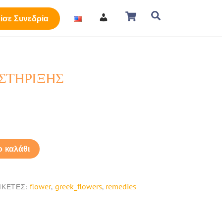
Cart
Search
ίσε Συνεδρία
ΣΤΗΡΙΞΗΣ
 καλάθι
flower
greek_flowers
remedies
ΙΚΈΤΕΣ:
,
,