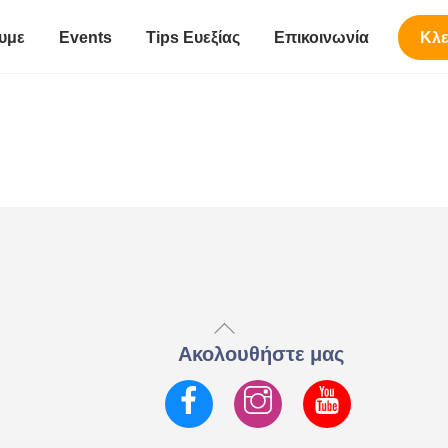
υμε
Events
Tips Ευεξίας
Επικοινωνία
Κλε
Back
To
Ακολουθήστε μας
Top
Facebook
Instagram
YouTube