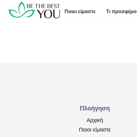
Skip
to
Ποιοι είμαστε
Tι προσφέρο
content
Πλοήγηση
Αρχική
Ποιοι είμαστε