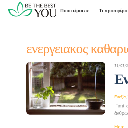
Skip
to
Ποιοι είμαστε
Tι προσφέρο
content
ενεργειακος καθαρ
31/03/
Εν
Ευεξία
,
Γιατί 
άνθρωπ
More