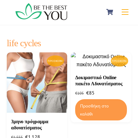
Skip
Cart
Men
to
content
life cycles
ΠΡΟΣΦΟΡΆ!
ΠΡΟΣΦΟΡΆ!
Δοκιμαστικό Online
πακέτο Αδυνατίσματος
Original
Η
€
85
€
105
price
τρέχουσα
Προσθήκη στο
was:
τιμή
καλάθι
€105.
είναι:
3μηνο πρόγραμμα
€85.
αδυνατίσματος
Original
Η
€
1.128
€
1.555