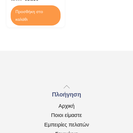
price
τρέχουσα
Προσθήκη στο
was:
τιμή
καλάθι
€1.555.
είναι:
€1.128.
Back
To
Πλοήγηση
Top
Αρχική
Ποιοι είμαστε
Εμπειρίες πελατών