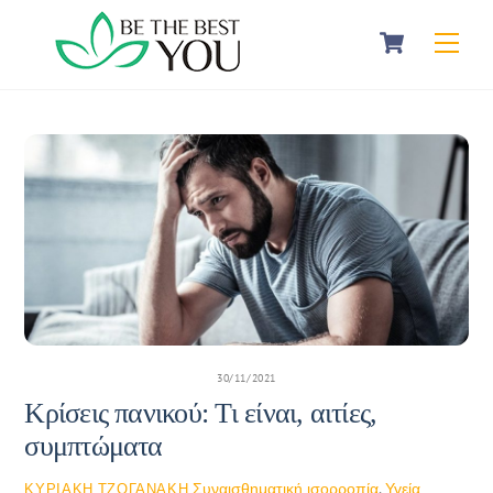
Skip
Cart
Men
to
content
30/11/2021
Κρίσεις πανικού: Τι είναι, αιτίες,
συμπτώματα
Συναισθηματική ισορροπία
,
Υγεία
ΚΥΡΙΑΚΉ ΤΖΟΓΑΝΆΚΗ