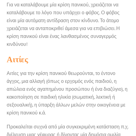
Για να καταλάβουμε μία κρίση πανικού, χρειάζεται να
καταλάβουμε το λόγο που υπάρχει ο φόβος. Ο φόβος
είναι μία αυτόματη αντίδραση στον κίνδυνο. Το άτομο
χρειάζεται να ανταποκριθεί άμεσα για να επιβιώσει. Η
κρίση πανικού είναι ένας λανθασμένος συναγερμός
κινδύνου!
Αιτίες
Αιτίες για την κρίση πανικού θεωρούνται, το έντονο
άγχος, μια αλλαγή (όπως ο ερχομός ενός παιδιού, η
απώλεια ενός αγαπημένου προσώπου ή ένα διαζύγιο), η
κακοποίηση σε παιδική ηλικία (σωματική, λεκτική ή
σεξουαλική), η ύπαρξη άλλων μελών στην οικογένεια με
κρίση πανικού κ.ά.
Προκαλείται συχνά από μία συγκεκριμένη κατάσταση π.χ.
διέλευση μιας γέφυρας ή δίνοντας μία δημόσια ομιλία